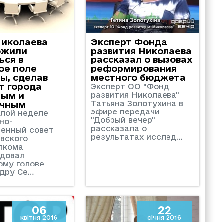
Николаева
Эксперт Фонда
ожили
развития Николаева
ься в
рассказал о вызовах
ое поле
реформирования
ы, сделав
местного бюджета
т города
Эксперт ОО "Фонд
тым и
развития Николаева"
Татьяна Золотухина в
ачным
эфире передачи
лой неделе
"Добрый вечер"
но-
рассказала о
енный совет
результатах исслед…
вского
лкома
довал
ому голове
дру Се…
06
22
квітня 2016
січня 2016