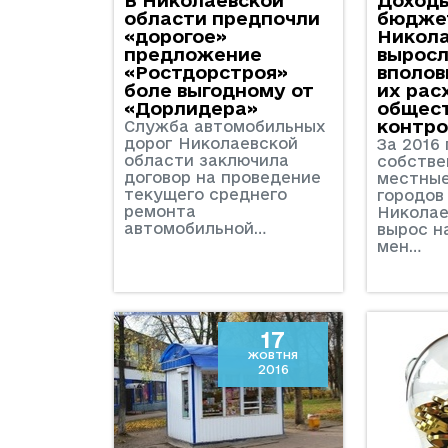
области предпочли
бюдже
«дорогое»
Никол
предложение
выросл
«Ростдорстроя»
вполов
боле выгодному от
их рас
«Дорлидера»
общест
контр
Служба автомобильных
дорог Николаевской
За 2016
области заключила
собстве
договор на проведение
местны
текущего среднего
городов
ремонта
Николае
автомобильной…
вырос н
мен…
17
жовтня
2016