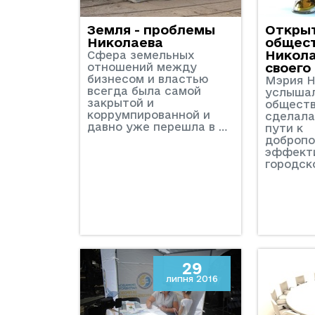
Земля - проблемы
Откры
Николаева
общес
Никола
Сфера земельных
отношений между
своего
бизнесом и властью
Мэрия Н
всегда была самой
услыша
закрытой и
обществ
коррумпированной и
сделала
давно уже перешла в …
пути к
добропо
эффект
городс
29
липня 2016