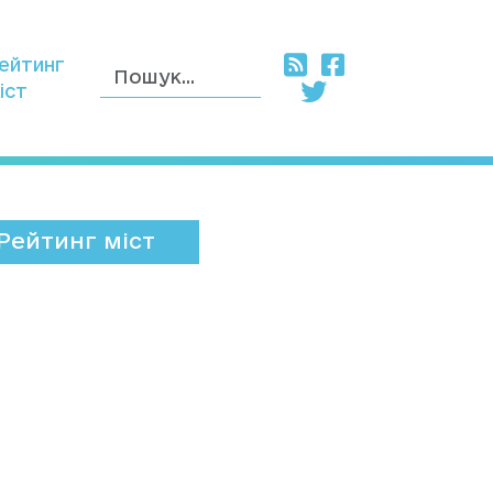
ейтинг
іст
Рейтинг міст