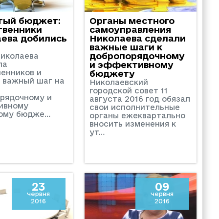
тый бюджет:
Органы местного
твенники
самоуправления
ева добились
Николаева сделали
важные шаги к
добропорядочному
иколаева
ла
и эффективному
енников и
бюджету
 важный шаг на
Николаевский
городской совет 11
рядочному и
августа 2016 год обязал
ивному
свои исполнительные
кому бюдже…
органы ежеквартально
вносить изменения к
ут…
23
09
червня
червня
2016
2016