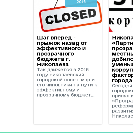
2016
Шаг вперед -
Никол
прыжок назад от
«Партн
эффективного и
прозр
прозрачного
местн
бюджета г.
добил
Николаева
умень
корру
Так движется в 2016
году николаевский
факто
городской совет, мэр и
города
его чиновники на пути к
Сегодня 
эффективному и
городск
прозрачному бюджет…
принял 
«Прогр
реформи
развити
Николае