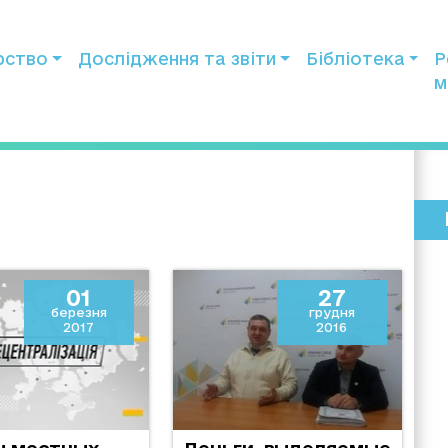
рство
Дослідження та звіти
Бібліотека
Р
м
01
27
березня
грудня
2017
2016
ы местных
Деньги, выделяемые