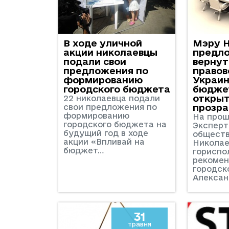
В ходе уличной
Мэру 
акции николаевцы
предл
подали свои
вернут
предложения по
правов
формированию
Украин
городского бюджета
бюдже
откры
22 николаевца подали
свои предложения по
прозр
формированию
На прош
городского бюджета на
Эксперт
будущий год в ходе
обществ
акции «Впливай на
Николае
бюджет…
гориспо
рекомен
городск
Алексан
31
травня