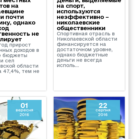
тов на
на спорт,
аевщине
используются
и почти
неэффективно –
ину, однако
николаевские
ход
общественники
венность не
Спортивная отрасль в
олирует
Николаевской области
финансируется на
 год прирост
достаточном уровне,
нных доходов в
однако бюджетные
е бюджеты
деньги не всегда
 и сел
исполь…
вской области
а 47,4%, тем не
01
22
вересня
серпня
2016
2016