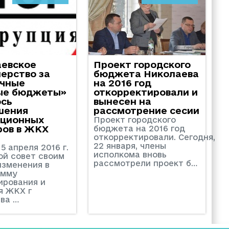
аевское
Проект городского
ерство за
бюджета Николаева
ачные
на 2016 год
ые бюджеты»
откорректировали и
ось
вынесен на
шения
рассмотрение сесии
пционных
Проект городского
ров в ЖКХ
бюджета на 2016 год
откорректировали. Сегодня,
22 января, члены
5 апреля 2016 г.
исполкома вновь
ой совет своим
рассмотрели проект б…
изменения в
амму
рования и
я ЖКХ г
ва …