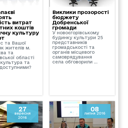
лаєві
Виклики прозорості
рять
бюджету
ість витрат
Добренської
тних коштів
громади
ичну культуру
У новоєгорівському
рт
будинку культури 25
представників
ас та Вашої
громадськості та
як жителів м.
органів місцевого
ва та
самоврядування
вської області
села обговорили …
 культура та
 доступними?
27
08
вересня
липня 2016
2016