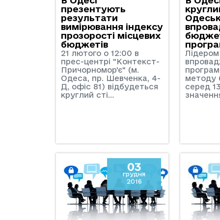
презентують
круглий
результати
Одеськ
вимірювання індексу
впров
прозорості місцевих
бюдже
бюджетів
програ
21 лютого о 12:00 в
Лідером
прес-центрі "Контекст-
впрова
Причорномор'є" (м.
програм
Одеса, пр. Шевченка, 4-
методу
Д, офіс 81) відбудеться
серед 1
круглий сті…
значення
03
грудня
2016