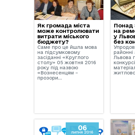
Як громада міста
Понад 
може контролювати
на рем
витрати міського
у Льво
бюджету?
без ко
Саме про це йшла мова
Упродов
на підсумковому
районні 
засіданні «Круглого
Львова 
столу» 05 жовтня 2016
конкурсі
року під назвою
матеріа
«Вознесенцям –
житлов
прозори…
06
липня 2016