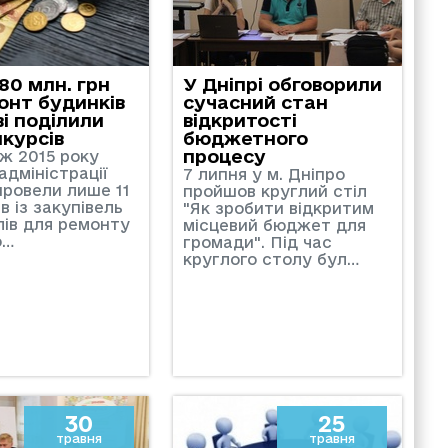
80 млн. грн
У Дніпрі обговорили
онт будинків
сучасний стан
ві поділили
відкритості
нкурсів
бюджетного
процесу
ж 2015 року
адміністрації
7 липня у м. Дніпро
провели лише 11
пройшов круглий стіл
в із закупівель
"Як зробити відкритим
лів для ремонту
місцевий бюджет для
о…
громади". Під час
круглого столу бул…
30
25
травня
травня