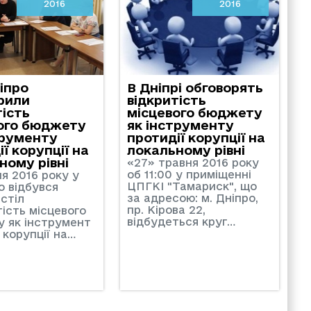
2016
2016
ніпро
В Дніпрі обговорять
рили
відкритість
тість
місцевого бюджету
ого бюджету
як інструменту
трументу
протидії корупції на
ї корупції на
локальному рівні
ному рівні
«27» травня 2016 року
об 11:00 у приміщенні
я 2016 року у
ЦПГКІ "Тамариск", що
о відбувся
за адресою: м. Дніпро,
стіл
пр. Кірова 22,
тість місцевого
відбудеться круг…
 як інструмент
 корупції на…