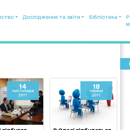
рство
Дослідження та звіти
Бібліотека
Р
м
14
18
листопада
червня
2017
2017
і відбувся
В Одесі відбудеться