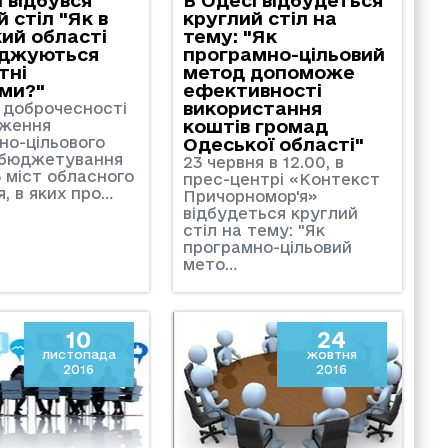
 стіл "Як в
круглий стіл на
ий області
тему: "Як
аджуються
програмно-цільовий
тні
метод допоможе
ми?"
ефективності
використання
 доброчесності
дження
коштів громад
но-цільового
Одеської області"
 бюджетування
23 червня в 12.00, в
3 міст обласного
прес-центрі «Контекст
, в яких про…
Причорномор'я»
відбудеться круглий
стіл на тему: "Як
програмно-цільовий
мето…
10
24
листопада
жовтня
2016
2016