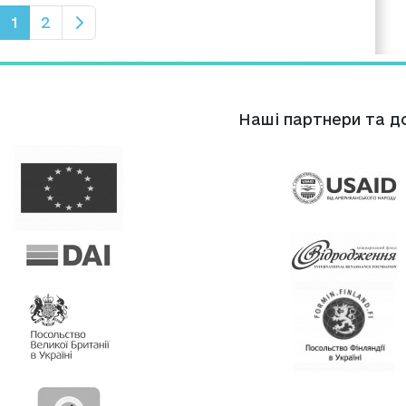
1
2
Нашi партнери та д