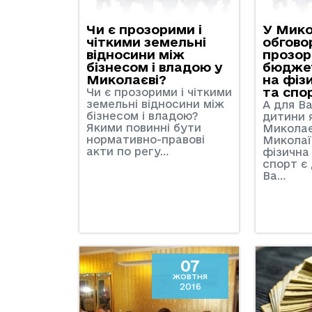
Чи є прозорими і
У Мико
чіткими земельні
обгово
відносини між
прозор
бізнесом і владою у
бюдже
Миколаєві?
на фіз
та спо
Чи є прозорими і чіткими
земельні відносини між
А для В
бізнесом і владою?
дитини 
Якими повинні бути
Миколає
нормативно-правові
Миколаї
акти по регу…
фізична
спорт є
Ва…
07
жовтня
2016