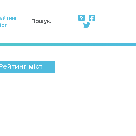
ейтинг
іст
Рейтинг міст