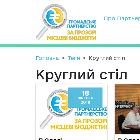
Про Партне
Головна
Теги
Круглий стіл
Круглий стіл
18
лютого
2019
В Одесі
В Одес