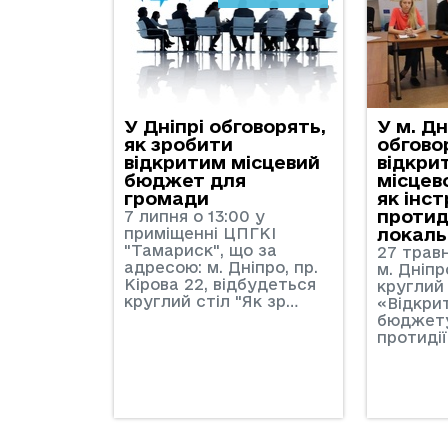
У Дніпрі обговорять,
У м. Д
як зробити
обгово
відкритим місцевий
відкри
бюджет для
місцев
громади
як інс
протиді
7 липня о 13:00 у
приміщенні ЦПГКІ
локаль
"Тамариск", що за
27 травн
адресою: м. Дніпро, пр.
м. Дніпр
Кірова 22, відбудеться
круглий 
круглий стіл "Як зр…
«Відкри
бюджету
протидії