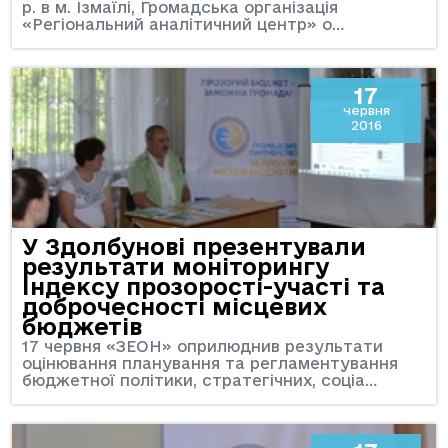
р. в м. Ізмаїлі, Громадська організація
«Регіональний аналітичний центр» о…
17
червня
2016
У Здолбунові презентували
результати моніторингу
Індексу прозорості-участі та
доброчесності місцевих
бюджетів
17 червня «ЗЕОН» оприлюднив результати
оцінювання планування та регламентування
бюджетної політики, стратегічних, соціа…