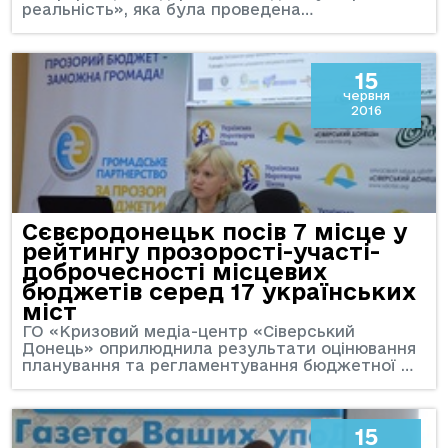
реальність», яка була проведена…
15
червня
2016
Сєвєродонецьк посів 7 місце у
рейтингу прозорості-участі-
доброчесності місцевих
бюджетів серед 17 українських
міст
ГО «Кризовий медіа-центр «Сіверський
Донець» оприлюднила результати оцінювання
планування та регламентування бюджетної …
15