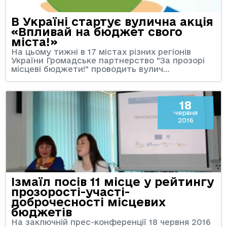
В Україні стартує вулична акція
«Впливай на бюджет свого
міста!»
На цьому тижні в 17 містах різних регіонів
України Громадське партнерство "За прозорі
місцеві бюджети!" проводить вулич…
18
червня
2016
Ізмаїл посів 11 місце у рейтингу
прозорості-участі-
доброчесності місцевих
бюджетів
На заключній прес-конференції 18 червня 2016