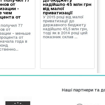
нов от
надійшло 45 млн грн
изации -
від малої
е чем
приватизації
цента от
У 2015 році від малої
приватизації до
державного бюджету
получил 77
надійшло 45,5 млн грн,
ов от
тоді як в 2014 році цей
зации – меньше
показник склав …
процента от
 начала года в
фонд
ственно…
Нашi партнери та д