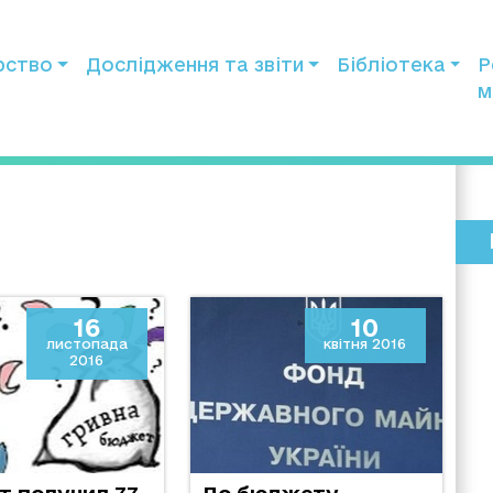
рство
Дослідження та звіти
Бібліотека
Р
м
16
10
листопада
квітня 2016
2016
 получил 77
До бюджету