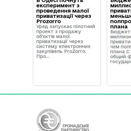
експеримент з
миллио
проведення малої
приват
приватизації через
меньш
Рrozorro
полпро
плана
Уряд запускає пілотний
проект з продажу
Бюджет 
об'єктів малої
миллион
приватизації через
привати
систему електронних
чем пол
закупівель ProZorro.
плана С
Про…
общий 
государ