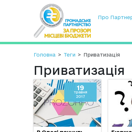
Про Партне
Головна
Теги
Приватизація
Приватизація
19
травня
2017
В Одесі почнуть
Бюджет