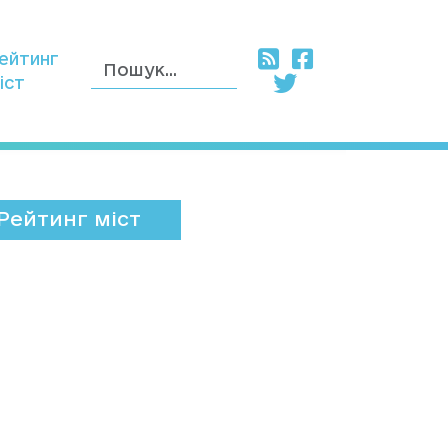
ейтинг
іст
Рейтинг міст