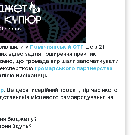
вирішили у
Помічнянській ОТГ
, де з 21
них відео задля поширення практик
мно, що громада вирішали започаткувати
з експерткою
Громадського партнерства
алією
Висіканець
.
р
. Це десятиcерійний проєкт, під час якого
едставників місцевого самоврядування на
ння бюджету?
вони йдуть?