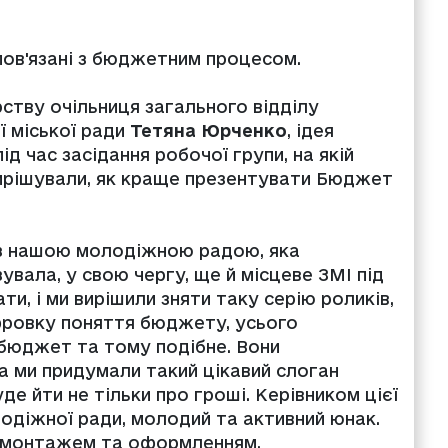
 пов'язані з бюджетним процесом.
ству очільниця загального відділу
ї міської ради
Тетяна Юрченко
, ідея
д час засідання робочої групи, на якій
ирішували, як краще презентувати Бюджет
 з нашою молодіжною радою, яка
увала, у свою чергу, ще й місцеве ЗМІ під
и, і ми вирішили зняти таку серію роликів,
ифровку поняття бюджету, усього
бюджет та тому подібне. Вони
а ми придумали такий цікавий слоган
е йти не тільки про гроші. Керівником цієї
одіжної ради, молодий та активний юнак.
, монтажем та оформленням.