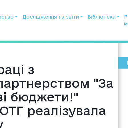
рство
Дослідження та звіти
Бібліотека
Р
м
раці з
партнерством "За
ві бюджети!"
ОТГ реалізувала
у