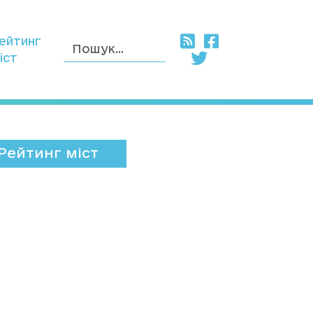
ейтинг
іст
Рейтинг міст