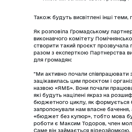
Також будуть висвітлені інші теми,
Як розповіла Громадському партнер
виконавчого комітету Помічнянсько
створити такий проєкт прозвучала пі
разом з експерткою Партнерства в
для громадян:
"Ми активно почали співпрацювати
зацікавилась цим проєктом і організ
назвою «ЯМБ». Вони почали працюват
які будуть націлені якраз на розш
бюджетного циклу, як формується 
запропонували нам власне бачення, 
«бюджет без купюр», тобто мова буд
роботи є Максим Тодоров, член мол
Саме він займається відеозйомкою