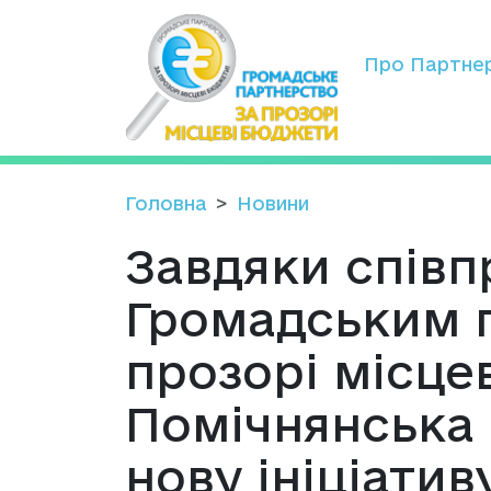
Про Партне
Головна
Новини
Завдяки співп
Громадським 
прозорі місце
Помічнянська 
нову ініціатив