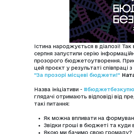
Істина народжується в діалозі! Так 
серпня запустили серію інформацій
прозорого бюджетоутворення. Приє
цей проєкт у результаті співпраці 
"За прозорі місцеві бюджети!"
Нат
Назва ініціативи -
#бюджетбезкупю
глядачі отримають відповіді від пр
такі питання:
Як можна впливати на формува
Звідки гроші в бюджеті та куди 
Якою ми бачимо свою громаду?