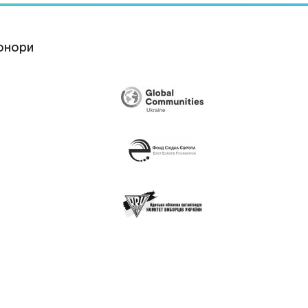
онори