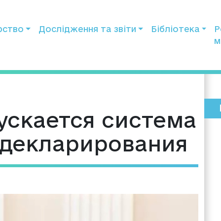
рство
Дослідження та звіти
Бібліотека
Р
м
ускается система
 декларирования