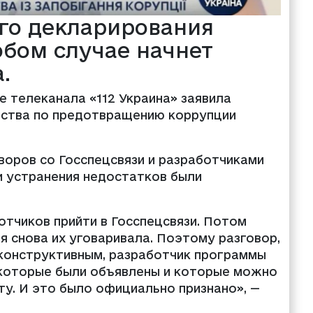
го декларирования
юбом случае начнет
.
ре телеканала «112 Украина» заявила
тства по предотвращению коррупции
воров со Госспецсвязи и разработчиками
и устранения недостатков были
тчиков прийти в Госспецсвязи. Потом
 я снова их уговаривала. Поэтому разговор,
 конструктивным, разработчик программы
 которые были объявлены и которые можно
ту. И это было официально признано», —