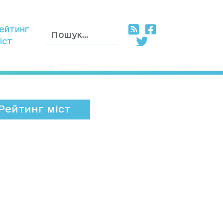
ейтинг
іст
Рейтинг міст