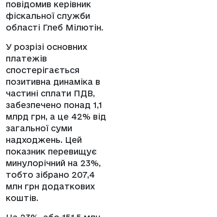
повідомив керівник
фіскальної служби
області Глеб Мілютін.
У розрізі основних
платежів
спостерігається
позитивна динаміка в
частині сплати ПДВ,
забезпечено понад 1,1
млрд грн, а це 42% від
загальної суми
надходжень. Цей
показник перевищує
минулорічний на 23%,
тобто зібрано 207,4
млн грн додаткових
коштів.