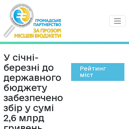
У січні-
березні до
Рейтинг
міст
державного
бюджету
забезпечено
збір у сумі
2,6 млрд
гривень