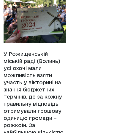
У Рожищенській
міській раді (Волинь)
усі охочі мали
можливість взяти
участь у вікторині на
знання бюджетних
термінів, де за кожну
правильну відповідь
отримували грошову
одиницю громади –
рожкоїн. За
найбільшою кількістю