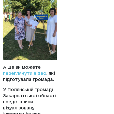
А ще ви можете
переглянути
відео
, які
підготувала громада.
У Полянській громаді
Закарпатської області
представили
візуалізовану
інформацію про