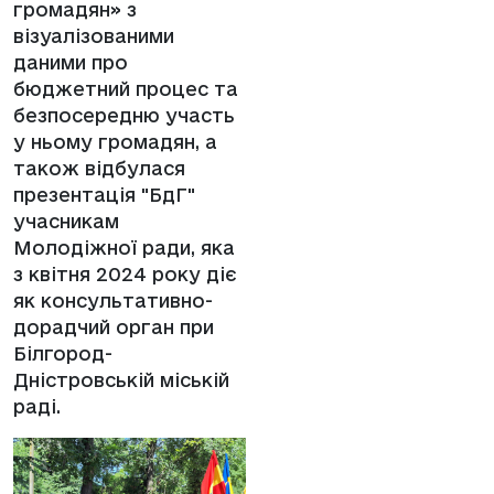
громадян» з
візуалізованими
даними про
бюджетний процес та
безпосередню участь
у ньому громадян, а
також відбулася
презентація "БдГ"
учасникам
Молодіжної ради, яка
з квітня 2024 року діє
як консультативно-
дорадчий орган при
Білгород-
Дністровській міській
раді.