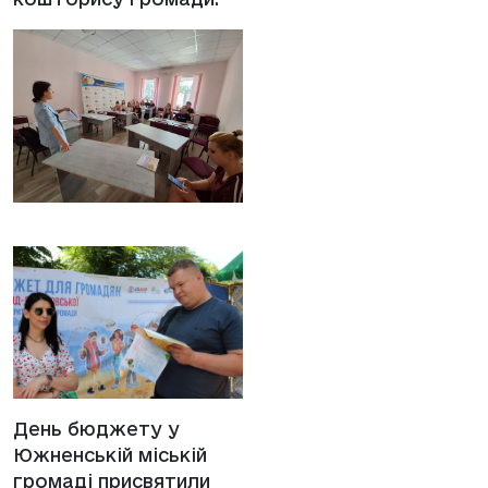
День бюджету у
Южненській міській
громаді присвятили