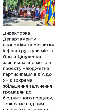
Директорка
Департаменту
економіки та розвитку
інфраструктури міста
Ольга Ціпуленко
зазначила, що метою
проєкту «Бюджетна
партисипація від А до
Я» є зокрема
збільшення залучення
громадян до
бюджетного процесу,
тож саме над цим і
працюють у громаді.