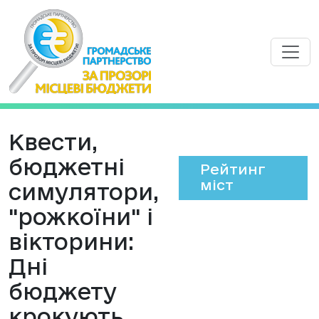
Квести,
бюджетні
Рейтинг
міст
симулятори,
"рожкоїни" і
вікторини:
Дні
бюджету
крокують