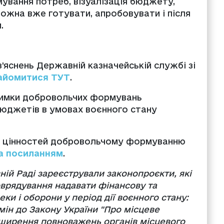
вання потреб, візуалізація бюджету,
 можна вже готувати, апробовувати і після
.
яснень Державній казначейській службі зі
айомитися ТУТ
.
римки добровольчих формувань
бюджетів в умовах воєнного стану
х цінностей добровольчому формуванню
а посиланням
.
вній Раді зареєстрували законопроєкти, які
врядування надавати фінансову та
ки і оборони у період дії воєнного стану:
мін до Закону України "Про місцеве
зширення повноважень органів місцевого