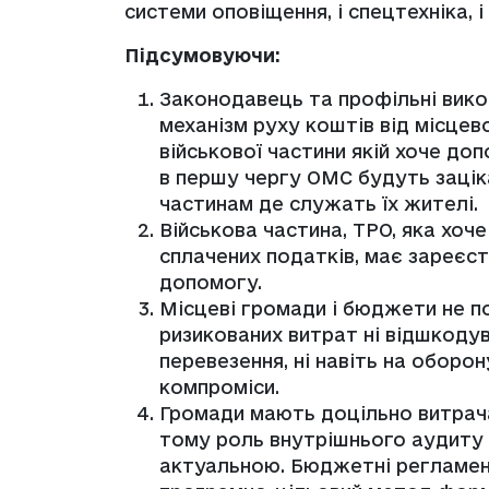
системи оповіщення, і спецтехніка, і
Підсумовуючи:
Законодавець та профільні вик
механізм руху коштів від місце
військової частини якій хоче до
в першу чергу ОМС будуть зацік
частинам де служать їх жителі.
Військова частина, ТРО, яка хоче
сплачених податків, має зареєст
допомогу.
Місцеві громади і бюджети не 
ризикованих витрат ні відшкодува
перевезення, ні навіть на оборон
компроміси.
Громади мають доцільно витрачат
тому роль внутрішнього аудиту 
актуальною. Бюджетні регламен