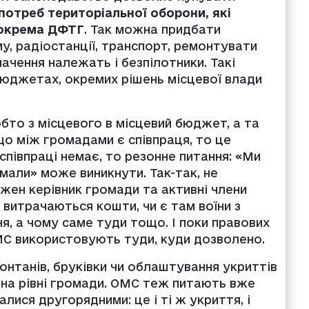
потреб територіальної оборони, які
зокрема ДФТГ
.
Так можна придбати
у, радіостанції, транспорт, ремонтувати
начення належать і безпілотники. Такі
 бюджетах, окремих рішень місцевої влади
тобто з місцевого в місцевий бюджет, а та
що між громадами є співпраця, то це
співпраці немає, то резонне питання: «Ми
имали» може виникнути. Так-так, не
жен керівник громади та активні члени
витрачаються кошти, чи є там воїни з
я, а чому саме туди тощо. І поки правових
МС використовують туди, куди дозволено.
фонтанів, бруківки чи облаштування укриттів
 на рівні громади. ОМС теж питають вже
алися другорядними: це і ті ж укриття, і