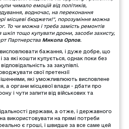
чули чимало емоцій від політиків,
ядування, водночас, на переконання
рі місцеві бюджети!", порозуміння можна
г. То чи можна і треба замість ремонтів
я шкіл тощо купувати дрони, засоби захисту,
ерт Партнерства
Микола Орлов
.
 висловлювати бажання, і дуже добре, що
і за які кошти купується, однак поки без
відповідальність за закупівлі.
оводжувати свої претензії
рішеннями, які уможливлюють висловлене
, а органи місцевої влади - дбати про
ну і чути запити від військових та
дальності держави, а отже, і державного
а використовувати на прямі потреби
еально є гроші, і швидше за все саме цей