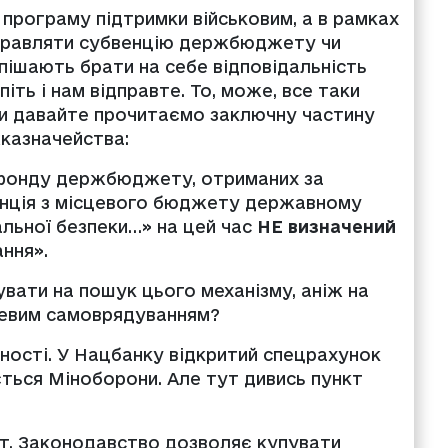
програму підтримки військовим, а в рамках
дправляти субвенцію держбюджету чи
оспішають брати на себе відповідальність
піть і нам відправте. То, може, все таки
и давайте прочитаємо заключну частину
казначейства:
ецфонду держбюджету, отриманих за
нція з місцевого бюджету державному
льної безпеки…» на цей час
НЕ визначений
ння».
увати на пошук цього механізму, аніж на
сцевим самоврядуванням?
ності. У Нацбанку відкритий спецрахунок
ться Міноборони. Але тут дивись пункт
ант. Законодавство дозволяє купувати