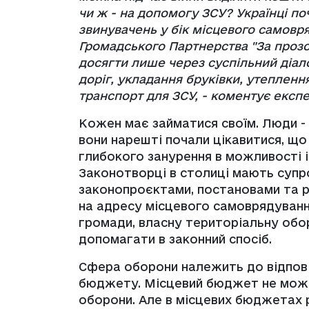
чи ж - на допомогу ЗСУ? Українці по
звинувачень у бік місцевого самовр
Громадського Партнерства "За прозо
досягти лише через суспільний діало
доріг, укладання бруківки, утепленн
транспорт для ЗСУ, - коментує експ
Кожен має займатися своїм. Люди -
вони нарешті почали цікавитися, що 
глибокого занурення в можливості і 
Законотворці в столиці мають супр
законопроєктами, постановами та 
на адресу місцевого самоврядування
громади, власну територіальну оборо
допомагати в законний спосіб.
Сфера оборони належить до відпові
бюджету. Місцевий бюджет не можн
оборони. Але в місцевих бюджетах р