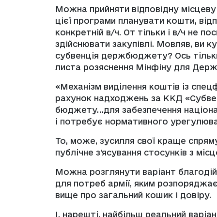
Можна прийняти відповідну місцеву 
цієї програми планувати кошти, ві
конкретній в/ч. От тільки і в/ч не п
здійснювати закупівлі. Мовляв, ви ку
субвенція держбюджету? Ось тільк
листа розяснення Мінфіну для Держ
«Механізм виділення коштів із сп
рахунок надходжень за ККД «Субве
бюджету…для забезпечення націона
і потребує нормативного урегулюва
То, може, зусилля свої краще спрям
публічне з'ясування стосунків з мі
Можна розглянути варіант благодій
для потреб армії, яким розпоряджає
вище про загальний кошик і довіру.
І, нарешті, найбільш реальний варі