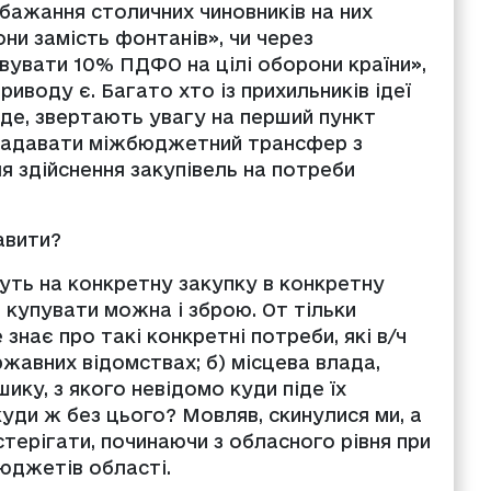
 бажання столичних чиновників на них
ни замість фонтанів», чи через
вувати 10% ПДФО на цілі оборони країни»,
риводу є. Багато хто із прихильників ідеї
йде, звертають увагу на перший пункт
 надавати міжбюджетний трансфер з
 здійснення закупівель на потреби
авити?
уть на конкретну закупку в конкретну
 купувати можна і зброю. От тільки
 знає про такі конкретні потреби, які в/ч
ржавних відомствах; б) місцева влада,
ику, з якого невідомо куди піде їх
 куди ж без цього? Мовляв, скинулися ми, а
терігати, починаючи з обласного рівня при
юджетів області.