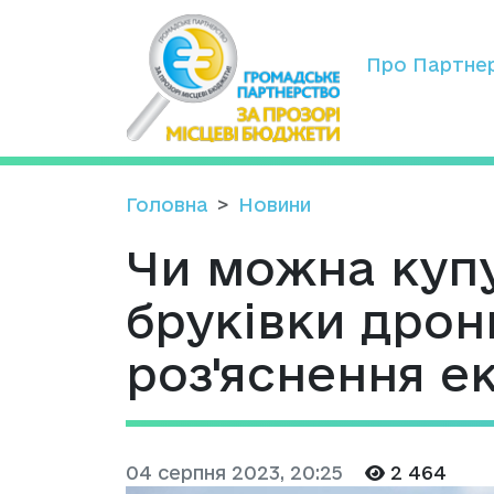
Про Партне
Головна
Новини
Чи можна купу
бруківки дрон
роз'яснення е
04 серпня 2023, 20:25
2 464