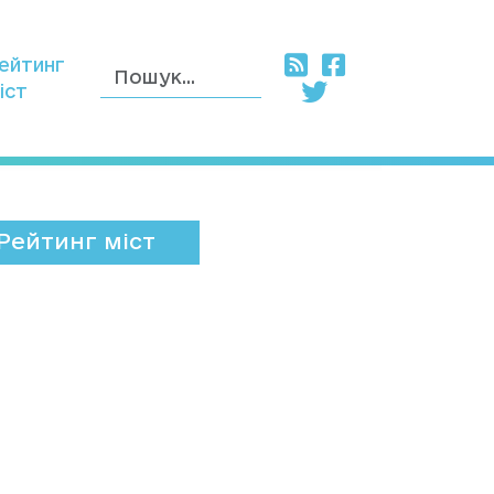
ейтинг
іст
Рейтинг міст