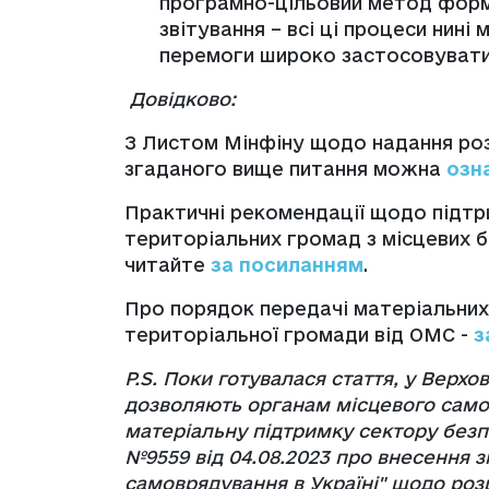
програмно-цільовий метод форму
звітування – всі ці процеси нині
перемоги широко застосовувати
Довідково:
З Листом Мінфіну щодо надання роз’
згаданого вище питання можна
озн
Практичні рекомендації щодо підт
територіальних громад з місцевих 
читайте
за посиланням
.
Про порядок передачі матеріальни
територіальної громади від ОМС -
з
P.S. Поки готувалася стаття, у Верхо
дозволяють органам місцевого само
матеріальну підтримку сектору безпе
№9559 від 04.08.2023 про внесення з
самоврядування в Україні" щодо ро