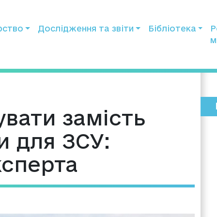
рство
Дослідження та звіти
Бібліотека
Р
м
вати замість
и для ЗСУ:
ксперта