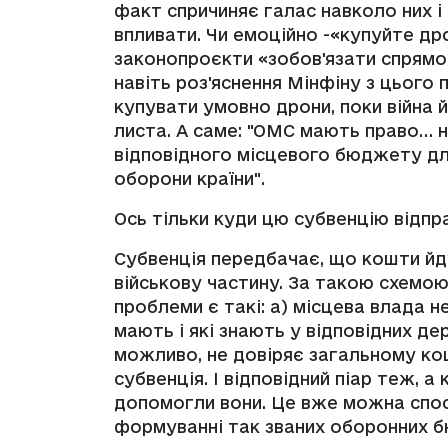
факт спричиняє галас навколо них і
впливати. Чи емоційно -«купуйте дро
законопроєкти «зобов'язати спрямо
навіть роз'яснення Мінфіну з цього п
купувати умовно дрони, поки війна 
листа. А саме: "ОМС мають право…
відповідного місцевого бюджету для
оборони країни".
Ось тільки куди цю субвенцію відпр
Субвенція передбачає, що кошти йд
військову частину. За такою схемою
проблеми є такі: а) місцева влада не
мають і які знають у відповідних де
можливо, не довіряє загальному кош
субвенція. І відповідний піар теж, а
допомогли вони. Це вже можна спос
формуванні так званих оборонних б