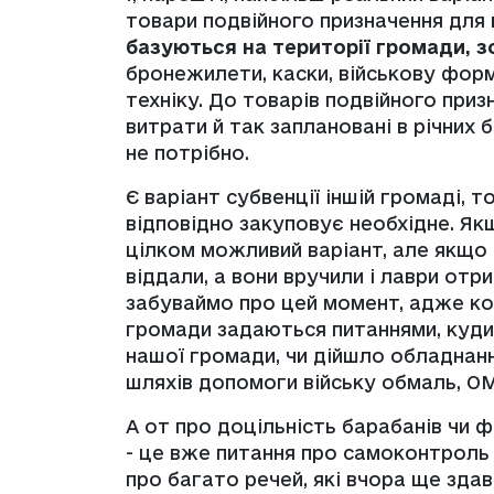
товари подвійного призначення
для
базуються на території громади, 
бронежилети, каски, військову форм
техніку. До товарів подвійного приз
витрати й так заплановані в річних
не потрібно.
Є варіант субвенції іншій громаді, 
відповідно закуповує необхідне. Як
цілком можливий варіант, але якщо 
віддали, а вони вручили і лаври отр
забуваймо про цей момент, адже ко
громади задаються питаннями, куди 
нашої громади, чи дійшло обладнанн
шляхів допомоги війську обмаль, О
А от про доцільність барабанів чи 
- це вже питання про самоконтроль
про багато речей, які вчора ще здав