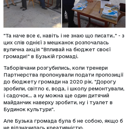
"Та наче все є, навіть і не знаю що писати.." - з
цих слів однієї з мешканок розпочалась
вулична акція "Впливай на бюджет своєї
громади!" в Бузькій громаді.
Таборівчани розгубились, коли тренери
Партнерства пропонували подати пропозиції
до бюджету громади на 2020 рік. "Дорогу
зробили, світло є, вода, і школу ремонтували,
і садочок... а ну можна ще один дитячий
майданчик наверху зробити, ну і туалет в
Будинок культури".
Але Бузька громада була б не собою, якщо б
не відзначилась креативністю.